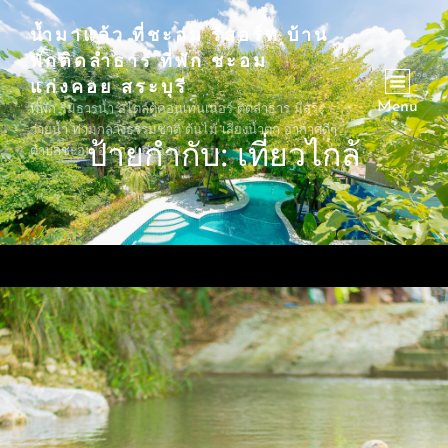
น้ำมาแล้ว ที่ชะอม รีสอร์ท บ้าน
พักติดลำธาร ที่พัก ชะอม
แก่งคอย สระบุรี
Menu
ที่พัก ริมธารน้ำ สไตล์ตู้คอนเทนเนอร์ ติดลำธาร มีสระ
ว่ายน้ำ ท่ามกลางธรรมชาติ ต้นไม้ เสียงน้ำตก อากาศดีๆ
ป้ายกำกับ:
เที่ยวไกล้
ตำบลชะอม อำเภอแก่งคอย