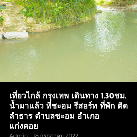
จอง
ที่พัก
ชะอม
ทัก
แอ
ดมิน
ได้
เลย
ค่ะ
น้ำ
เที่ยวไกล้ กรุงเทพ เดินทาง 1.30ชม.
มา
น้ำมาแล้ว ที่ชะอม รีสอร์ท ที่พัก ติด
แล้ว
ที่
ลำธาร ตำบลชะอม อำเภอ
ชะอม
แก่งคอย
รีสอร์ท
Admin
18 กรกฎาคม 2022