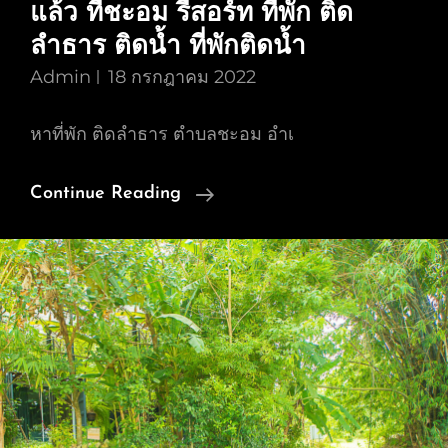
แล้ว ที่ชะอม รีสอร์ท ที่พัก ติด
ลำธาร ติดน้ำ ที่พักติดน้ำ
Admin
18 กรกฎาคม 2022
หาที่พัก ติดลำธาร ตำบลชะอม อำเ
หา
Continue Reading
ที่พัก
ติด
ลำธาร
ตำบล
ชะอม
อำเภอ
แก่งคอย
สระบุรี