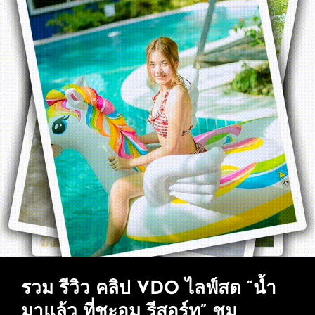
ฝน
โดย
มี
รอบ
น้ำ
ที่พัก
ใน
โดย
ลำธาร)
นาง
แบบ
น่า
รักๆ
“น้ำ
มา
แล้ว
ที่
ชะอม
รวม รีวิว คลิป VDO ไลฟ์สด “น้ำ
รีสอร์ท”
มาแล้ว ที่ชะอม รีสอร์ท” ชม
*มี