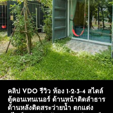
มา
น้ำ
แล้ว
ใน
ที่
ลำธาร)
ชะอม
รีสอร์ท”
ชม
บรรยากาศ
ทั้ง
ใน
ห้อง
นอก
ห้อง
คลิป VDO รีวิว ห้อง 1-2-3-4 สไตล์
*มี
ตู้คอนเทนเนอร์ ด้านหน้าติดลำธาร
หลาย
คลิป*
ด้านหลังติดสระว่ายน้ำ ตกแต่ง