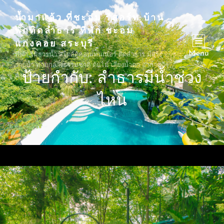
น้ำมาแล้ว ที่ชะอม รีสอร์ท บ้าน
พักติดลำธาร ที่พัก ชะอม
แก่งคอย สระบุรี
Menu
ที่พัก ริมธารน้ำ สไตล์ตู้คอนเทนเนอร์ ติดลำธาร มีสระ
ว่ายน้ำ ท่ามกลางธรรมชาติ ต้นไม้ เสียงน้ำตก อากาศดีๆ
ป้ายกำกับ:
ลำธารมีน้ำช่วง
ตำบลชะอม อำเภอแก่งคอย
ไหน