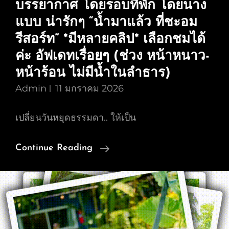
บรรยากาศ โดยรอบที่พัก โดยนาง
ที่พัก
ติด
แบบ น่ารักๆ “น้ำมาแล้ว ที่ชะอม
ลำธาร
รีสอร์ท” *มีหลายคลิป* เลือกชมได้
*มี
ค่ะ อัฟเดทเรื่อยๆ (ช่วง หน้าหนาว-
หลาย
หน้าร้อน ไม่มีน้ำในลำธาร)
คลิป*
Admin
11 มกราคม 2026
เลือก
ชม
เปลี่ยนวันหยุดธรรมดา.. ให้เป็น
ได้
ค่ะ
รวม
Continue Reading
อัฟ
คลิป
เดท
VDO
เรื่อยๆ
รีวิว
(ช่วง
Review
หน้า
บรรยากาศ