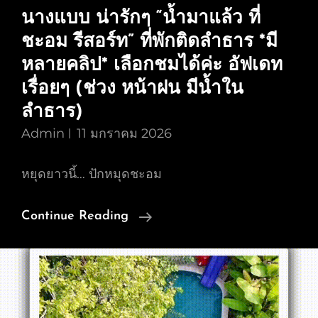
นางแบบ น่ารักๆ “น้ำมาแล้ว ที่
ชะอม รีสอร์ท” ที่พักติดลำธาร *มี
หลายคลิป* เลือกชมได้ค่ะ อัฟเดท
เรื่อยๆ (ช่วง หน้าฝน มีน้ำใน
ลำธาร)
Admin
11 มกราคม 2026
หยุดยาวนี้… ปักหมุดชะอม
รวม
Continue Reading
คลิป
VDO
รีวิว
Review