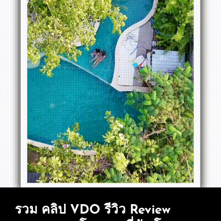
บรรยากาศ
ลำธาร
ธาร
น้ำ
โดย
นาง
แบบ
น่า
รักๆ
“น้ำ
มา
แล้ว
ที่
ชะอม
รวม คลิป VDO รีวิว Review
รีสอร์ท”