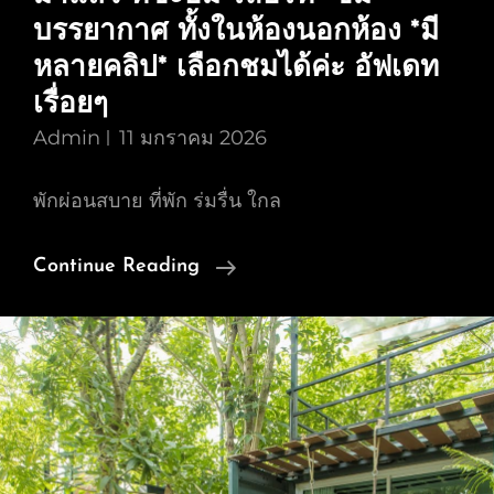
หลาย
บรรยากาศ ทั้งในห้องนอกห้อง *มี
คลิป*
หลายคลิป* เลือกชมได้ค่ะ อัฟเดท
เลือก
เรื่อยๆ
ชม
Admin
11 มกราคม 2026
ได้
ค่ะ
พักผ่อนสบาย ที่พัก ร่มรื่น ใกล
อัฟ
เดท
รวม
Continue Reading
เรื่อยๆ
รีวิว
(ช่วง
คลิป
หน้า
VDO
หนาว-
ไลฟ์
หน้า
สด
ร้อน
“น้ำ
ไม่มี