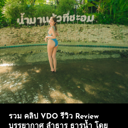
รวม คลิป VDO รีวิว Review
บรรยากาศ ลำธาร ธารน้ำ โดย