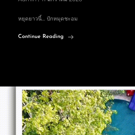
หยุดยาวนี้… ปักหมุดชะอม
รวม
Continue Reading
คลิป
VDO
รีวิว
Review
บรรยากาศ
ลำธาร
ธาร
น้ำ
โดย
นาง