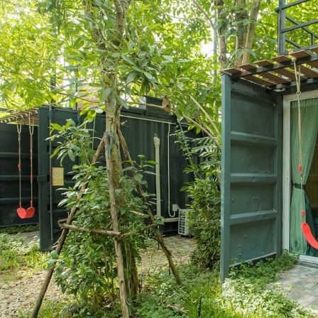
ที่
ชะอม
รีสอร์ท”
ชม
บรรยากาศ
ทั้ง
ใน
ห้อง
นอก
ห้อง
*มี
หลาย
คลิป*
เลือก
ชม