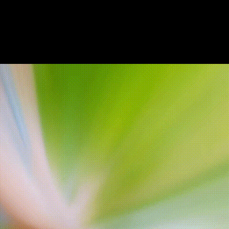
VDO
รีวิว
Review
บรรยากาศ
โดย
รอบ
ที่พัก
โดย
นาง
แบบ
น่า
รักๆ
“น้ำ
มา
แล้ว