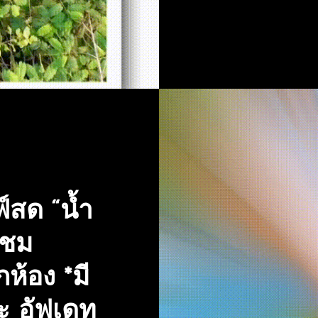
์สด “น้ำ
 ชม
ห้อง *มี
ะ อัฟเดท