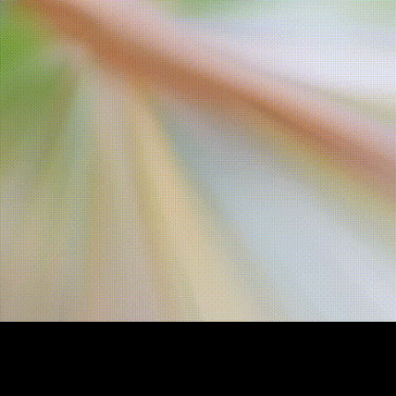
ที่
ชะอม
รีสอร์ท”
*มี
หลาย
คลิป*
เลือก
ชม
ได้
ค่ะ
อัฟ
เดท
เรื่อยๆ
(ช่วง
หน้า