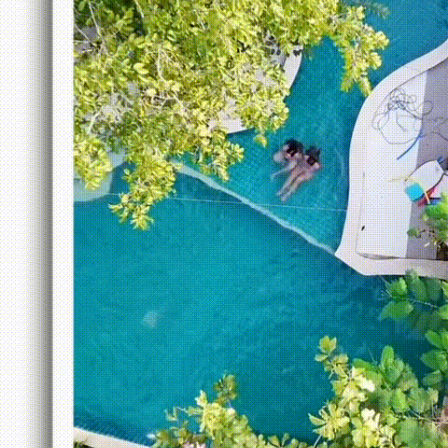
แบบ
น่า
รักๆ
“น้ำ
มา
แล้ว
ที่
ชะอม
รีสอร์ท”
ที่พัก
ติด
ลำธาร
*มี
หลาย
คลิป*