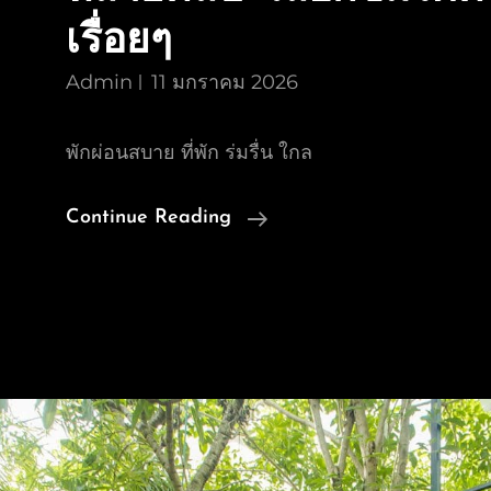
เรื่อยๆ
Admin
11 มกราคม 2026
พักผ่อนสบาย ที่พัก ร่มรื่น ใกล
รวม
Continue Reading
รีวิว
คลิป
VDO
ไลฟ์
สด
“น้ำ
มา
แล้ว