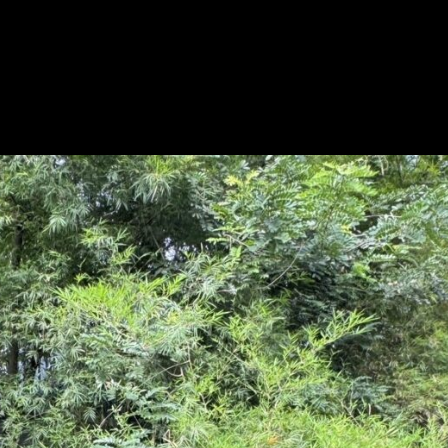
VDO
รีวิว
ห้อง
1-
2-
3-
4
สไตล์
ตู้
คอนเทนเนอร์
ด้าน
หน้า
ติด
ลำธาร
ด้าน