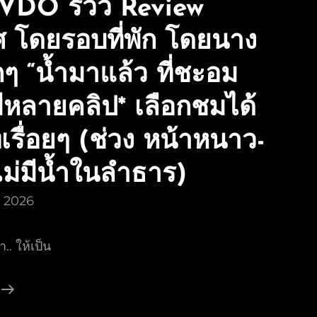
VDO รีวิว Review
 โดยรอบที่พัก โดยนาง
กๆ “น้ำมาแล้ว ที่ชะอม
*มีหลายคลิป* เลือกชมได้
เรื่อยๆ (ช่วง หน้าหนาว-
ไม่มีน้ำในลำธาร)
ม 2026
.. ให้เป็น
รวม
คลิป