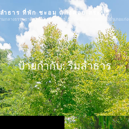
ดลำธาร ที่พัก ชะอม แก่งคอย สระบุรี
้ำ ท่ามกลางธรรมชาติ ต้นไม้ เสียงน้ำตก อากาศดีๆ ตำบลชะอม อำเภอแก่
ป้ายกำกับ:
ริมลำธาร