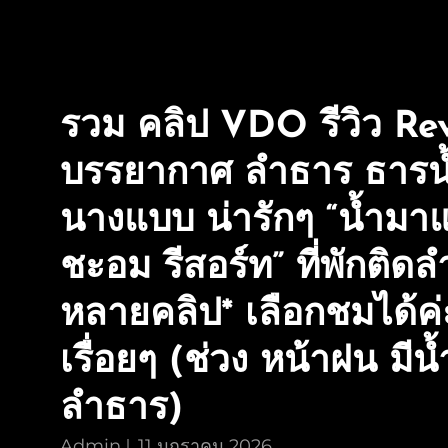
รวม คลิป VDO รีวิว Re
บรรยากาศ ลำธาร ธารน
นางแบบ น่ารักๆ “น้ำมาแล
ชะอม รีสอร์ท” ที่พักติดล
หลายคลิป* เลือกชมได้ค่
เรื่อยๆ (ช่วง หน้าฝน มีน
ลำธาร)
Admin
11 มกราคม 2026