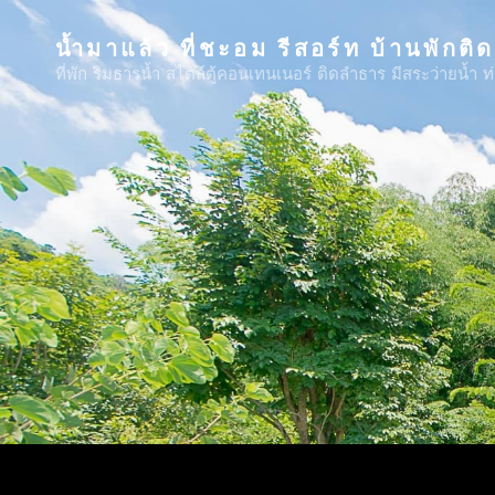
น้ำมาแล้ว ที่ชะอม รีสอร์ท บ้านพักติ
ที่พัก ริมธารน้ำ สไตล์ตู้คอนเทนเนอร์ ติดลำธาร มีสระว่ายน