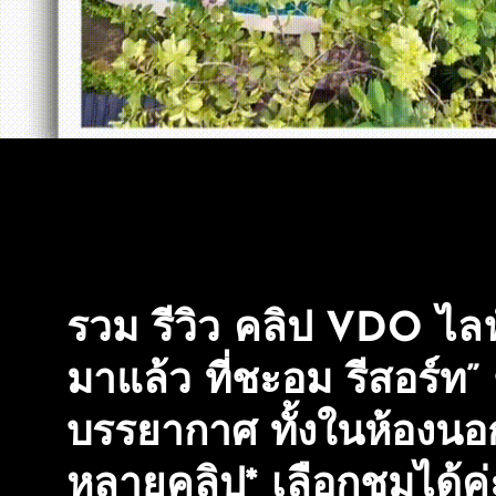
เลือก
ชม
ได้
ค่ะ
อัฟ
เดท
เรื่อยๆ
(ช่วง
หน้า
ฝน
รวม รีวิว คลิป VDO ไลฟ
มี
น้ำ
มาแล้ว ที่ชะอม รีสอร์ท”
ใน
บรรยากาศ ทั้งในห้องนอก
ลำธาร)
หลายคลิป* เลือกชมได้ค่