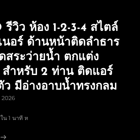
หนาว-
หน้า
รีวิว ห้อง 1-2-3-4 สไตล์
ร้อน
ไม่มี
เนอร์ ด้านหน้าติดลำธาร
น้ำ
ใน
ิดสระว่ายน้ำ ตกแต่ง
ลำธาร)
สำหรับ 2 ท่าน ติดแอร์
ตัว มีอ่างอาบน้ำทรงกลม
ม 2026
ใน 1 นาที ห
คลิป