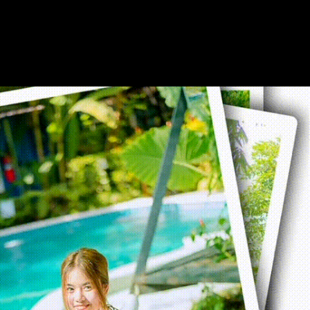
VDO
รีวิว
Review
บรรยากาศ
โดย
รอบ
ที่พัก
โดย
นาง
แบบ
น่า
รักๆ
“น้ำ
มา
แล้ว