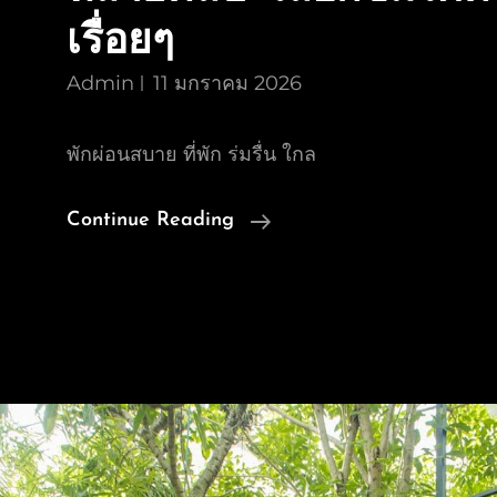
เรื่อยๆ
Admin
11 มกราคม 2026
พักผ่อนสบาย ที่พัก ร่มรื่น ใกล
รวม
Continue Reading
รีวิว
คลิป
VDO
ไลฟ์
สด
“น้ำ
มา
แล้ว