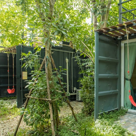
ที่
ชะอม
รีสอร์ท”
ชม
บรรยากาศ
ทั้ง
ใน
ห้อง
นอก
ห้อง
*มี
หลาย
คลิป*
เลือก
ชม