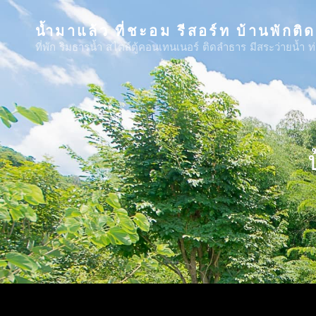
น้ำมาแล้ว ที่ชะอม รีสอร์ท บ้านพักติ
ที่พัก ริมธารน้ำ สไตล์ตู้คอนเทนเนอร์ ติดลำธาร มีสระว่ายน