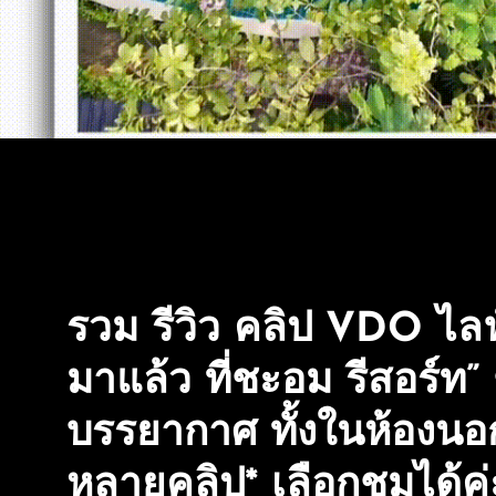
เลือก
ชม
ได้
ค่ะ
อัฟ
เดท
เรื่อยๆ
(ช่วง
หน้า
ฝน
รวม รีวิว คลิป VDO ไลฟ
มี
น้ำ
มาแล้ว ที่ชะอม รีสอร์ท”
ใน
บรรยากาศ ทั้งในห้องนอก
ลำธาร)
หลายคลิป* เลือกชมได้ค่