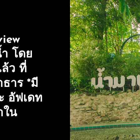
view
้ำ โดย
้ว ที่
ำธาร *มี
ะ อัฟเดท
้ำใน