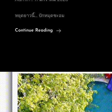
หยุดยาวนี้… ปักหมุดชะอม
รวม
Continue Reading
คลิป
VDO
รีวิว
Review
บรรยากาศ
ลำธาร
ธาร
น้ำ
โดย
นาง