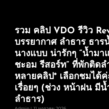
รวม คลิป VDO รีวิว Re
บรรยากาศ ลำธาร ธารน
นางแบบ น่ารักๆ “น้ำมาแล
ชะอม รีสอร์ท” ที่พักติดล
หลายคลิป* เลือกชมได้ค่
เรื่อยๆ (ช่วง หน้าฝน มีน
ลำธาร)
Admin
11 มกราคม 2026