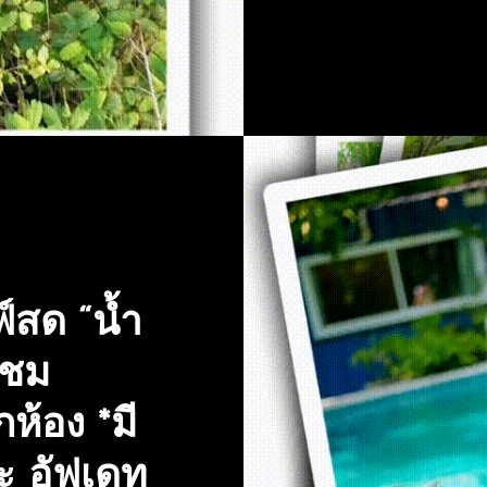
์สด “น้ำ
 ชม
ห้อง *มี
ะ อัฟเดท