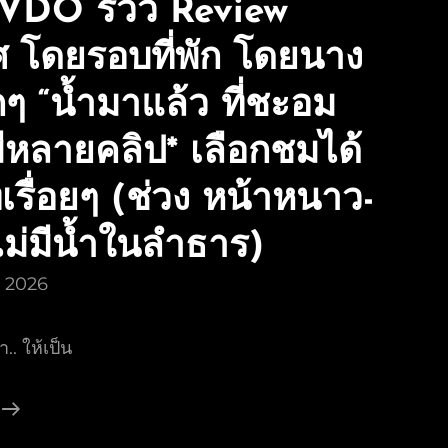
VDO รีวิว Review
 โดยรอบที่พัก โดยนาง
กๆ “น้ำมาแล้ว ที่ชะอม
*มีหลายคลิป* เลือกชมได้
เรื่อยๆ (ช่วง หน้าหนาว-
ไม่มีน้ำในลำธาร)
ม 2026
.. ให้เป็น
รวม
คลิป