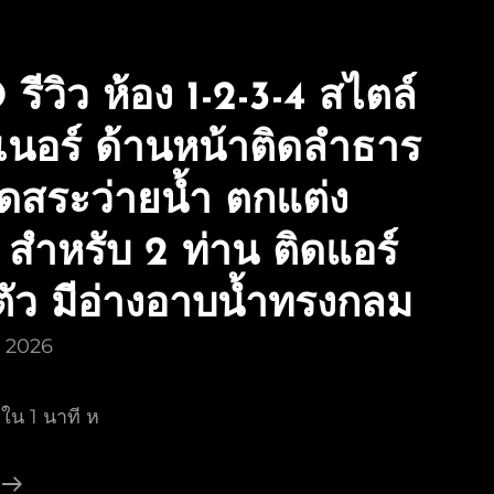
หนาว-
หน้า
รีวิว ห้อง 1-2-3-4 สไตล์
ร้อน
ไม่มี
เนอร์ ด้านหน้าติดลำธาร
น้ำ
ใน
ิดสระว่ายน้ำ ตกแต่ง
ลำธาร)
สำหรับ 2 ท่าน ติดแอร์
ตัว มีอ่างอาบน้ำทรงกลม
ม 2026
ใน 1 นาที ห
คลิป