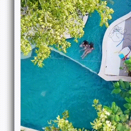
แบบ
น่า
รักๆ
“น้ำ
มา
แล้ว
ที่
ชะอม
รีสอร์ท”
ที่พัก
ติด
ลำธาร
*มี
หลาย
คลิป*