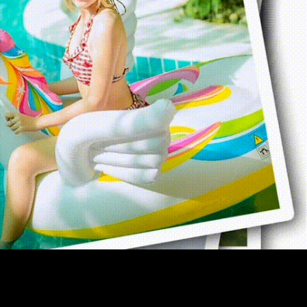
ที่
ชะอม
รีสอร์ท”
*มี
หลาย
คลิป*
เลือก
ชม
ได้
ค่ะ
อัฟ
เดท
เรื่อยๆ
(ช่วง
หน้า