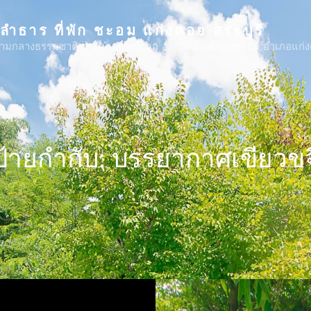
ดลำธาร ที่พัก ชะอม แก่งคอย สระบุรี
้ำ ท่ามกลางธรรมชาติ ต้นไม้ เสียงน้ำตก อากาศดีๆ ตำบลชะอม อำเภอแก่
ป้ายกำกับ:
บรรยากาศเขียวขจ