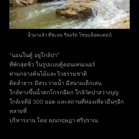
น้ำมาแล้ว ที่ชะอม รีสอร์ท โซนบล็อคแคมป์
“นอนในตู้ อยู่ใกล้ป่า”
ที่พักสุดชิว ในรูปแบบตู้คอนเทนเนอร์
ท่ามกลางต้นไม้และวิวธรรมชาติ
ติดลำธาร มีสระว่ายน้ำ มีสนามเด็กเล่น
ใกล้ทางขึ้นน้ำตกโกรกอีดก ใกล้วัดป่าสว่างบุญ
ใกล้เจดีย์ 500 ยอด และสถานที่ท่องเที่ยวอื่นๆอีก
หลายที่
บริหารงาน โดย คุณกฤษฎา ศรีปราณ