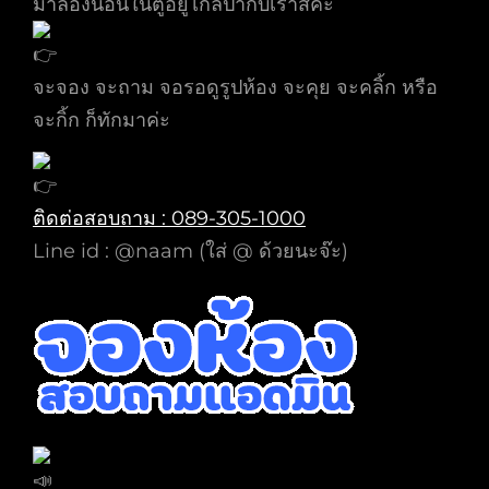
มาลองนอนในตู้อยู่ไกล้ป่ากับเราสิคะ
จะจอง จะถาม จอรอดูรูปห้อง จะคุย จะคลิ้ก หรือ
จะกิ้ก ก็ทักมาค่ะ
ติดต่อสอบถาม : 089-305-1000
Line id : @naam (ใส่ @ ด้วยนะจ๊ะ)