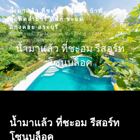
น้ำมาแล้ว ที่ชะอม รีสอร์ท บ้าน
พักติดลำธาร ที่พัก ชะอม
แก่งคอย สระบุรี
Menu
ที่พัก ริมธารน้ำ สไตล์ตู้คอนเทนเนอร์ ติดลำธาร มีสระ
ว่ายน้ำ ท่ามกลางธรรมชาติ ต้นไม้ เสียงน้ำตก อากาศดีๆ
น้ำมาแล้ว ที่ชะอม รีสอร์ท
ตำบลชะอม อำเภอแก่งคอย
โซนบล็อค
น้ำมาแล้ว ที่ชะอม รีสอร์ท
โซนบล็อค