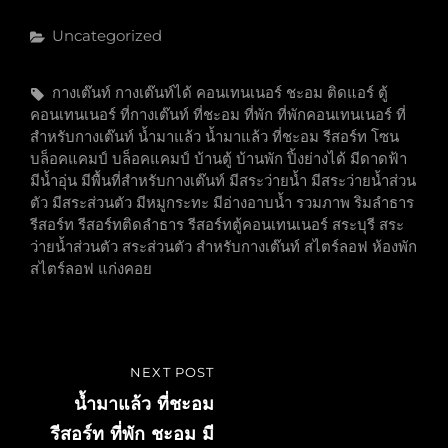
Categories
Uncategorized
Tags,
กางเต๊นท์
กางเต๊นท์ได้
คอนเทนเนอร์
ชะอม
ติดแอร์
ตู้
คอนเทนเนอร์
ที่กางเต๊นท์
ที่ชะอม
ที่พัก
ที่พักคอนเทนเนอร์
ที่
สำหรับกางเต๊นท์
น้ำมาแล้ว
น้ำมาแล้ว ที่ชะอม รีสอร์ท โซน
บล็อคแคมป์
บล็อคแคมป์
บ้านตู้
บ้านพัก
ปิ้งย่างได้
มีดาดฟ้า
มีน้ำอุ่น
มีพื้นที่สำหรับกางเต๊นท์
มีสระว่ายน้ำ
มีสระว่ายน้ำส่วน
ตัว
มีสระส่วนตัว
มีหมูกระทะ
มีอ่างอาบน้ำ
รวมภาพ
ริมลำธาร
รีสอร์ท
รีสอร์ทติดลำธาร
รีสอร์ทตู้คอนเทนเนอร์
สระบุรี
สระ
ว่ายน้ำส่วนตัว
สระส่วนตัว
สำหรับกางเต๊นท์
สไตร์ลอฟ
ห้องพัก
สไตร์ลอฟ
แก่งคอย
แนะแนว
NEXT POST
NEXT
เรื่อง
POST
น้ำมาแล้ว ที่ชะอม
รีสอร์ท ที่พัก ชะอม มี