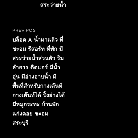
สระว่ายน้ำ
PREV POST
PREVIOUS
POST
บล็อค A น้ำมาแล้ว ที่
ชะอม รีสอร์ท ที่พัก มี
สระว่ายน้ำส่วนตัว ริม
ลำธาร ติดแอร์ มีน้ำ
อุ่น มีอ่างอาบน้ำ มี
พื้นที่สำหรับกางเต๊นท์
กางเต๊นท์ได้ ปิ้งย่างได้
มีหมูกระทะ บ้านพัก
แก่งคอย ชะอม
สระบุรี