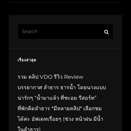
Search
Search
for:
เรื่องล่าสุด
รวม คลิป VDO รีวิว Review
บรรยากาศ ลำธาร ธารน้ำ โดยนางแบบ
น่ารักๆ “น้ำมาแล้ว ที่ชะอม รีสอร์ท”
ที่พักติดลำธาร *มีหลายคลิป* เลือกชม
ได้ค่ะ อัฟเดทเรื่อยๆ (ช่วง หน้าฝน มีน้ำ
ในลำธาร)